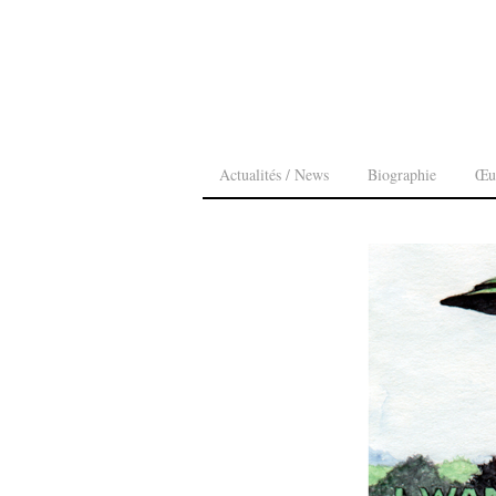
Actualités / News
Biographie
Œu