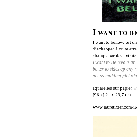
I want to be
I want to believe est u
d’échapper à toute erre
champs par des extrater
I want to Believe is an
better to sidestep any r
act as building plot pla
aquarelles sur papier
w
[96 x] 21 x 29,7 cm
www.lauretixier.com/i