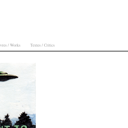
vres / Works
Textes / Critics