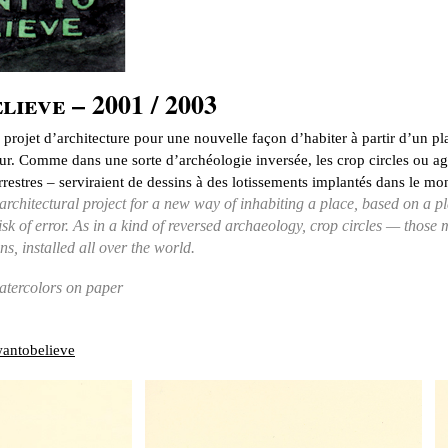
lieve – 2001 / 2003
n projet d’architecture pour une nouvelle façon d’habiter à partir d’un p
ur. Comme dans une sorte d’archéologie inversée, les crop circles ou ag
restres – serviraient de dessins à des lotissements implantés dans le mon
 architectural project for a new way of inhabiting a place, based on a 
isk of error. As in a kind of reversed archaeology, crop circles — those m
ns, installed all over the world.
atercolors on paper
wantobelieve