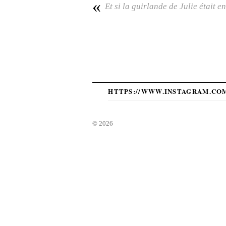
«
Et si la guirlande de Julie était en
HTTPS://WWW.INSTAGRAM.CO
©
2026