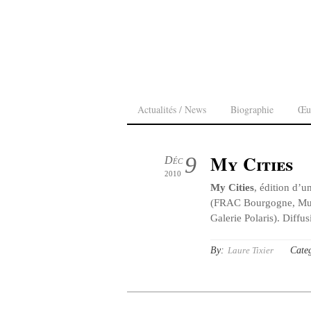
Actualités / News
Biographie
Œu
My Cities
9
Déc
2010
My Cities
, édition d’u
(FRAC Bourgogne, Mud
Galerie Polaris). Diffu
By:
Cate
Laure Tixier