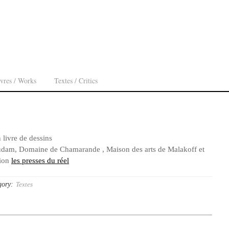
vres / Works
Textes / Critics
n livre de dessins
am, Domaine de Chamarande , Maison des arts de Malakoff et
sion
les presses du réel
gory:
Textes