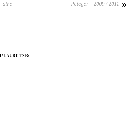
»
 laine
Potager – 2009 / 2011
M/LAURETXR/