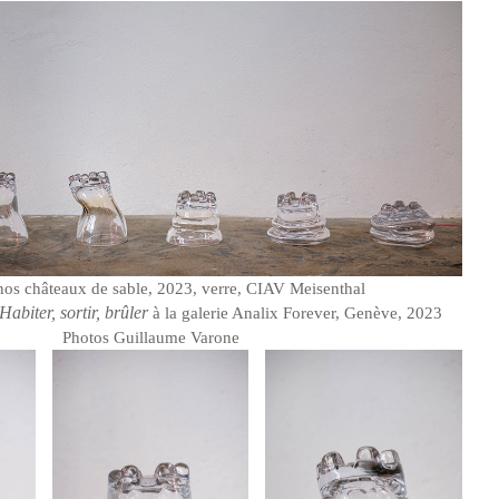
nos châteaux de sable, 2023, verre, CIAV Meisenthal
Habiter, sortir, brûler
à la galerie Analix Forever, Genève, 2023
Photos Guillaume Varone