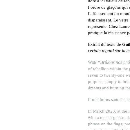
doré a ici valeur de ré
l’ordre de glaçons qui 
l’affaissement du monde
disparaissent. Le verre
représente. Chez Laure T
pratique la résistance p
Extrait du texte de
Gui
certain regard sur la c
With
“Brûlons nos châ
of rebellion within the
seven to twenty-one we
purpose, simply to bre
dreams and burning th
If one burns sandcastle
In March 2023, at the I
with a master glassmaker
phrase on the flags, pres