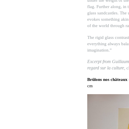
under the weight of the
flag. Further along, in
glass sandcastles. The 
evokes something akin t
of the world through ra
The rigid glass contras
everything always balan
imagination.”
Excerpt from Guillaume
regard sur la culture,
c
Brûlons nos châteaux 
cm