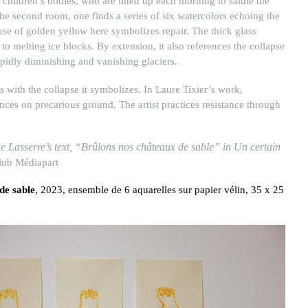
 children’s bodies, who are lined up each morning to salute the
 the second room, one finds a series of six watercolors echoing the
use of golden yellow here symbolizes repair. The thick glass
o melting ice blocks. By extension, it also references the collapse
pidly diminishing and vanishing glaciers.
ts with the collapse it symbolizes. In Laure Tixier’s work,
ces on precarious ground. The artist practices resistance through
 Lasserre’s text, “Brûlons nos châteaux de sable” in Un certain
lub Médiapart
de sable
, 2023, ensemble de 6 aquarelles sur papier vélin, 35 x 25