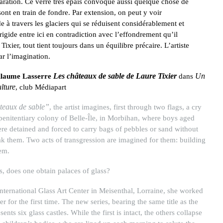
paration. Ce verre très épais convoque aussi quelque chose de
sont en train de fondre. Par extension, on peut y voir
 à travers les glaciers qui se réduisent considérablement et
 rigide entre ici en contradiction avec l’effondrement qu’il
ixier, tout tient toujours dans un équilibre précaire. L’artiste
ar l’imagination.
llaume Lasserre
Les châteaux de sable de Laure Tixier
dans
Un
ulture
, club Médiapart
teaux de sable”
, the artist imagines, first through two flags, a cry
 penitentiary colony of Belle-Île, in Morbihan, where boys aged
re detained and forced to carry bags of pebbles or sand without
ak them. Two acts of transgression are imagined for them: building
em.
s, does one obtain palaces of glass?
nternational Glass Art Center in Meisenthal, Lorraine, she worked
 for the first time. The new series, bearing the same title as the
ents six glass castles. While the first is intact, the others collapse