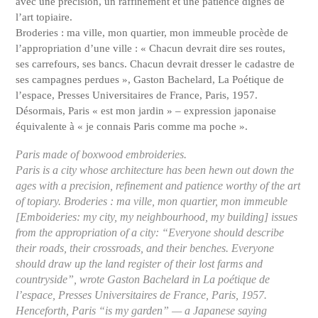
avec une précision, un raffinement et une patience dignes de
l’art topiaire.
Broderies : ma ville, mon quartier, mon immeuble procède de
l’appropriation d’une ville : « Chacun devrait dire ses routes,
ses carrefours, ses bancs. Chacun devrait dresser le cadastre de
ses campagnes perdues », Gaston Bachelard, La Poétique de
l’espace, Presses Universitaires de France, Paris, 1957.
Désormais, Paris « est mon jardin » – expression japonaise
équivalente à « je connais Paris comme ma poche ».
Paris made of boxwood embroideries.
Paris is a city whose architecture has been hewn out down the
ages with a precision, refinement and patience worthy of the art
of topiary. Broderies : ma ville, mon quartier, mon immeuble
[Emboideries: my city, my neighbourhood, my building] issues
from the appropriation of a city: “Everyone should describe
their roads, their crossroads, and their benches. Everyone
should draw up the land register of their lost farms and
countryside”, wrote Gaston Bachelard in La poétique de
l’espace, Presses Universitaires de France, Paris, 1957.
Henceforth, Paris “is my garden” — a Japanese saying