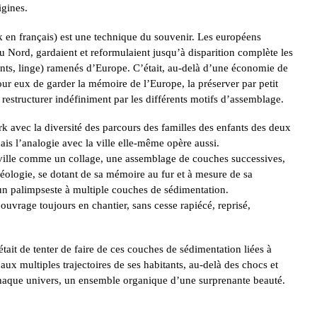
igines.
k en français) est une technique du souvenir. Les européens
 Nord, gardaient et reformulaient jusqu’à disparition complète les
ents, linge) ramenés d’Europe. C’était, au-delà d’une économie de
r eux de garder la mémoire de l’Europe, la préserver par petit
a restructurer indéfiniment par les différents motifs d’assemblage.
k avec la diversité des parcours des familles des enfants des deux
mais l’analogie avec la ville elle-même opère aussi.
a ville comme un collage, une assemblage de couches successives,
héologie, se dotant de sa mémoire au fur et à mesure de sa
 un palimpseste à multiple couches de sédimentation.
ouvrage toujours en chantier, sans cesse rapiécé, reprisé,
était de tenter de faire de ces couches de sédimentation liées à
t aux multiples trajectoires de ses habitants, au-delà des chocs et
chaque univers, un ensemble organique d’une surprenante beauté.