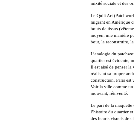
mixité sociale et des or
Le Quilt Art (Patchwor
migrant en Amérique du
bouts de tissus (vêtem
moyen, une manière pou
bout, la reconstruire, l
L’analogie du patchwor
quartier est évidente, 
Il est aisé de penser l
réalisant sa propre arc
construction. Paris est
Voir la ville comme un 
mouvant, réinventé.
Le pari de la maquette 
l’histoire du quartier e
des heurts visuels de 