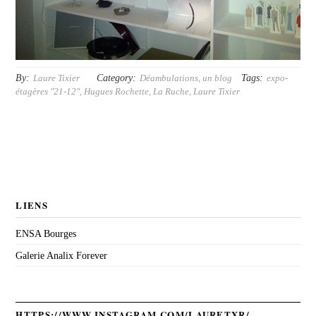
By:
Category:
Tags:
Laure Tixier
Déambulations, un blog
expo-
étagères "21-12"
,
Hugues Rochette
,
La Ruche
,
Laure Tixier
LIENS
ENSA Bourges
Galerie Analix Forever
HTTPS://WWW.INSTAGRAM.COM/LAURETXR/