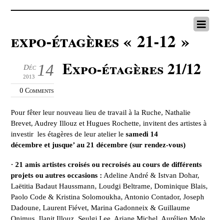
expo-étagères « 21-12 »
Expo-étagères 21/12
14
Déc
2013
0 Comments
Pour fêter leur nouveau lieu de travail à la Ruche, Nathalie
Brevet, Audrey Illouz et Hugues Rochette, invitent des artistes à
investir les étagères de leur atelier le
samedi 14
décembre
et jusque’ au 21 décembre (sur rendez-vous)
· 21 amis artistes croisés ou recroisés au cours de différents
projets ou autres occasions :
Adeline André & Istvan Dohar,
Laëtitia Badaut Haussmann, Loudgi Beltrame, Dominique Blais,
Paolo Code & Kristina Solomoukha, Antonio Contador, Joseph
Dadoune, Laurent Fiévet, Marina Gadonneix & Guillaume
Onimus, Ilanit Illouz, Seulgi Lee, Ariane Michel, Aurélien Mole,