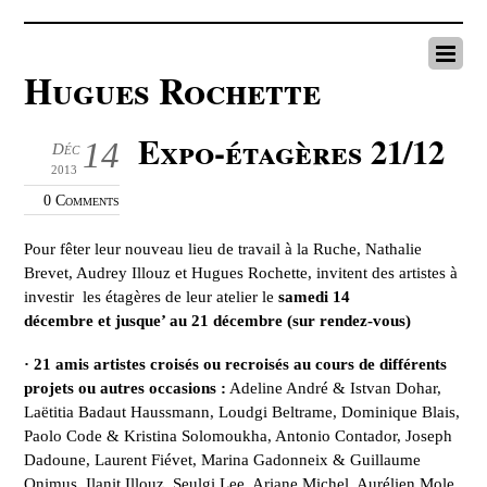
Hugues Rochette
Expo-étagères 21/12
14
Déc
2013
0 Comments
Pour fêter leur nouveau lieu de travail à la Ruche, Nathalie
Brevet, Audrey Illouz et Hugues Rochette, invitent des artistes à
investir les étagères de leur atelier le
samedi 14
décembre
et jusque’ au 21 décembre (sur rendez-vous)
· 21 amis artistes croisés ou recroisés au cours de différents
projets ou autres occasions :
Adeline André & Istvan Dohar,
Laëtitia Badaut Haussmann, Loudgi Beltrame, Dominique Blais,
Paolo Code & Kristina Solomoukha, Antonio Contador, Joseph
Dadoune, Laurent Fiévet, Marina Gadonneix & Guillaume
Onimus, Ilanit Illouz, Seulgi Lee, Ariane Michel, Aurélien Mole,