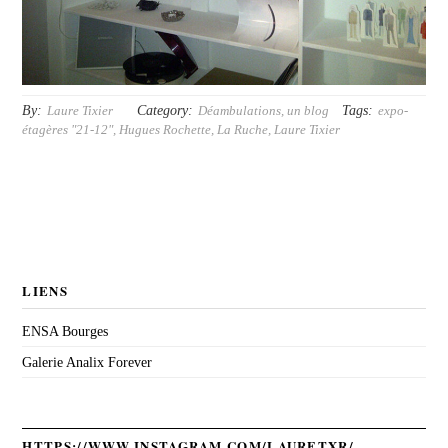
By:
Category:
Tags:
Laure Tixier
Déambulations, un blog
expo-
étagères "21-12"
,
Hugues Rochette
,
La Ruche
,
Laure Tixier
LIENS
ENSA Bourges
Galerie Analix Forever
HTTPS://WWW.INSTAGRAM.COM/LAURETXR/